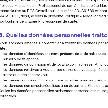
naviguer sur le Site du/des praticien(s) du cabinet. Le responsa
Politique « nous » ou « Professionnel de santé ». La société Mad
immatriculée au RCS Créteil sous le numéro 804391589 et dont le
MARSEILLE, désigné dans la présente Politique « MadeForMed SAS 
particulière de chaque Professionnel de santé.
3. Quelles données personnelles traito
Nous sommes amenés à collecter et à traiter les données person
Site :
les données d’identification : nom, prénom, date de naissance
numéro de téléphone ;
les données de connexion et de localisation : adresse IP, horo
les données relatives à votre prise de rendez-vous auprès du 
historique des rendez-vous
les mêmes données concernant vos proches pour lesquels vo
les données non structurées liées à un document. Elles sont co
Seules les données personnelles strictement nécessaires au rega
collectées.