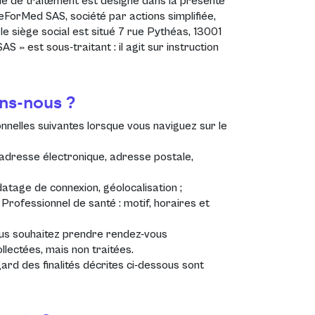
ble de traitement est désigné dans la présente
eForMed SAS, société par actions simplifiée,
 siège social est situé 7 rue Pythéas, 13001
» est sous-traitant : il agit sur instruction
ns-nous ?
nelles suivantes lorsque vous naviguez sur le
, adresse électronique, adresse postale,
datage de connexion, géolocalisation ;
Professionnel de santé : motif, horaires et
us souhaitez prendre rendez-vous
llectées, mais non traitées.
rd des finalités décrites ci-dessous sont