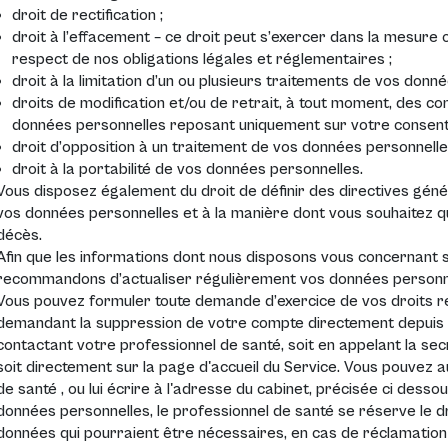
droit de rectification ;
droit à l’effacement – ce droit peut s’exercer dans la mesure où
respect de nos obligations légales et réglementaires ;
droit à la limitation d’un ou plusieurs traitements de vos donn
droits de modification et/ou de retrait, à tout moment, des 
données personnelles reposant uniquement sur votre consen
droit d’opposition à un traitement de vos données personnelle
droit à la portabilité de vos données personnelles.
Vous disposez également du droit de définir des directives génér
vos données personnelles et à la manière dont vous souhaitez q
décès.
Afin que les informations dont nous disposons vous concernant s
recommandons d’actualiser régulièrement vos données personn
Vous pouvez formuler toute demande d’exercice de vos droits re
demandant la suppression de votre compte directement depuis l
contactant votre professionnel de santé, soit en appelant la secr
soit directement sur la page d'accueil du Service. Vous pouvez 
de santé , ou lui écrire à l'adresse du cabinet, précisée ci des
données personnelles, le professionnel de santé se réserve le d
données qui pourraient être nécessaires, en cas de réclamation o