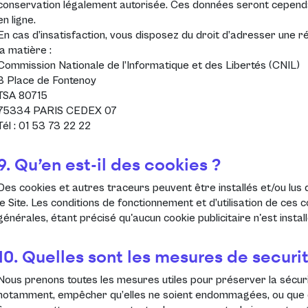
conservation légalement autorisée. Ces données seront cependa
en ligne.
En cas d’insatisfaction, vous disposez du droit d’adresser une 
la matière :
Commission Nationale de l’Informatique et des Libertés (CNIL)
3 Place de Fontenoy
TSA 80715
75334 PARIS CEDEX 07
Tél : 01 53 73 22 22
9. Qu’en est-il des cookies ?
Des cookies et autres traceurs peuvent être installés et/ou lus 
le Site. Les conditions de fonctionnement et d’utilisation de ces
générales
, étant précisé qu'aucun cookie publicitaire n'est install
10. Quelles sont les mesures de securi
Nous prenons toutes les mesures utiles pour préserver la sécurit
notamment, empêcher qu’elles ne soient endommagées, ou que de