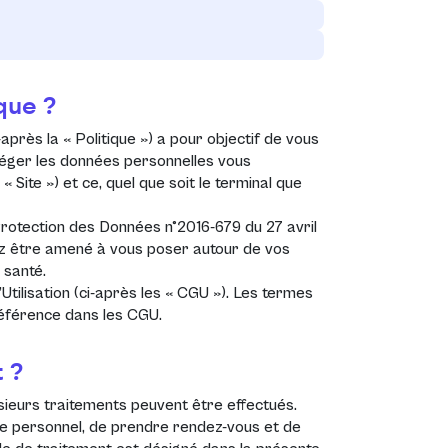
ique ?
-après la «
Politique
») a pour objectif de vous
éger les données personnelles vous
e «
Site
») et ce, quel que soit le terminal que
otection des Données n°2016-679 du 27 avril
z être amené à vous poser autour de vos
 santé.
Utilisation (ci-après les «
CGU
»). Les termes
 référence dans les
CGU
.
 ?
lusieurs traitements peuvent être effectués.
e personnel, de prendre rendez-vous et de