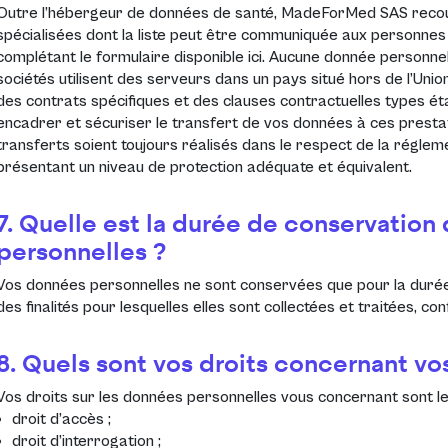
Outre l’hébergeur de données de santé, MadeForMed SAS recour
spécialisées dont la liste peut être communiquée aux personn
complétant le formulaire disponible
ici
. Aucune donnée personnel
sociétés utilisent des serveurs dans un pays situé hors de l’Uni
des contrats spécifiques et des clauses contractuelles types é
encadrer et sécuriser le transfert de vos données à ces prest
transferts soient toujours réalisés dans le respect de la régle
présentant un niveau de protection adéquate et équivalent.
7. Quelle est la durée de conservation
personnelles ?
Vos données personnelles ne sont conservées que pour la durée
des finalités pour lesquelles elles sont collectées et traitées, 
8. Quels sont vos droits concernant v
Vos droits sur les données personnelles vous concernant sont le
droit d’accès ;
droit d’interrogation ;